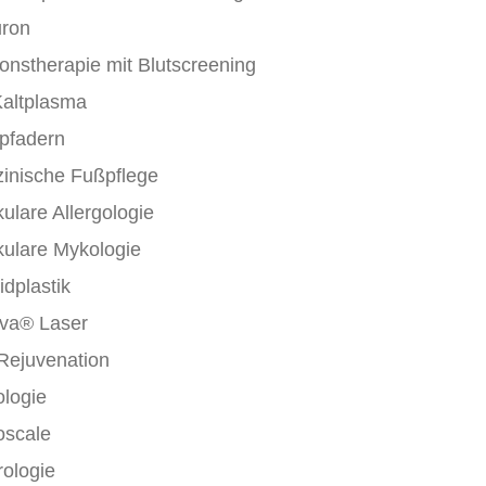
uron
ionstherapie mit Blutscreening
Kaltplasma
pfadern
inische Fußpflege
ulare Allergologie
ulare Mykologie
idplastik
va® Laser
Rejuvenation
ologie
oscale
ologie