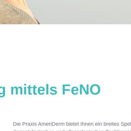
 mittels FeNO
Die Praxis AmeriDerm bietet Ihnen ein breites Sp