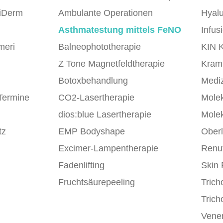
iDerm
Ambulante Operationen
Hyal
Asthmatestung mittels FeNO
Infus
meri
Balneophototherapie
KIN 
Z Tone Magnetfeldtherapie
Kram
Botoxbehandlung
Mediz
Termine
CO2-Lasertherapie
Molek
m
dios:blue Lasertherapie
Molek
tz
EMP Bodyshape
Oberl
Excimer-Lampentherapie
Renu
Fadenlifting
Skin 
Fruchtsäurepeeling
Trich
Trich
Vener