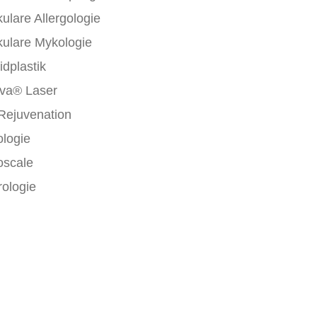
ulare Allergologie
ulare Mykologie
idplastik
va® Laser
Rejuvenation
ologie
oscale
ologie