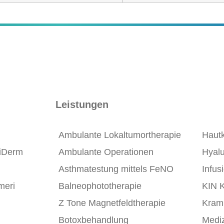
Leistungen
Ambulante Lokaltumortherapie
Hautk
iDerm
Ambulante Operationen
Hyal
Asthmatestung mittels FeNO
Infus
meri
Balneophototherapie
KIN 
Z Tone Magnetfeldtherapie
Kram
Botoxbehandlung
Mediz