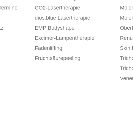
Termine
CO2-Lasertherapie
Molek
m
dios:blue Lasertherapie
Molek
tz
EMP Bodyshape
Oberl
Excimer-Lampentherapie
Renu
Fadenlifting
Skin 
Fruchtsäurepeeling
Trich
Trich
Vener