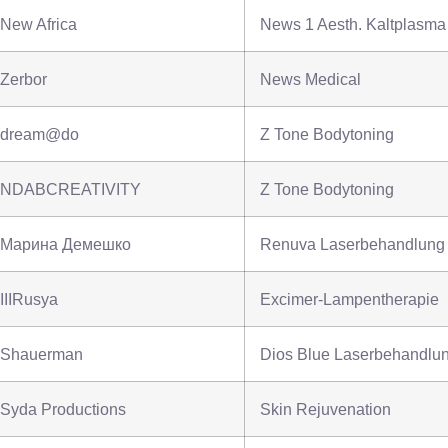
New Africa
News 1 Aesth. Kaltplasma
Zerbor
News Medical
dream@do
Z Tone Bodytoning
NDABCREATIVITY
Z Tone Bodytoning
Марина Демешко
Renuva Laserbehandlung
IIIRusya
Excimer-Lampentherapie
Shauerman
Dios Blue Laserbehandlu
Syda Productions
Skin Rejuvenation