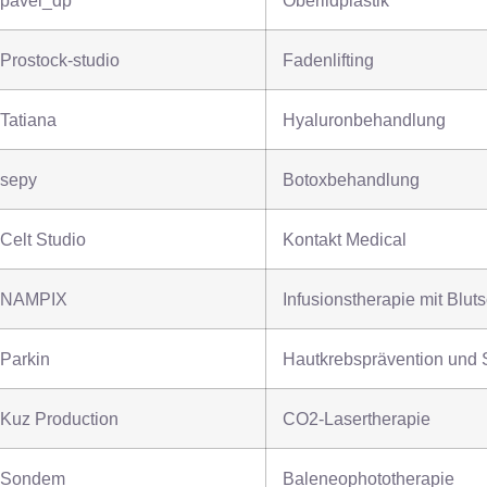
pavel_dp
Oberlidplastik
Prostock-studio
Fadenlifting
Tatiana
Hyaluronbehandlung
sepy
Botoxbehandlung
Celt Studio
Kontakt Medical
NAMPIX
Infusionstherapie mit Blut
Parkin
Hautkrebsprävention und 
Kuz Production
CO2-Lasertherapie
Sondem
Baleneophototherapie