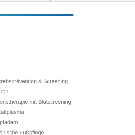
rebsprävention & Screening
uron
ionstherapie mit Blutscreening
Kaltplasma
pfadern
inische Fußpflege